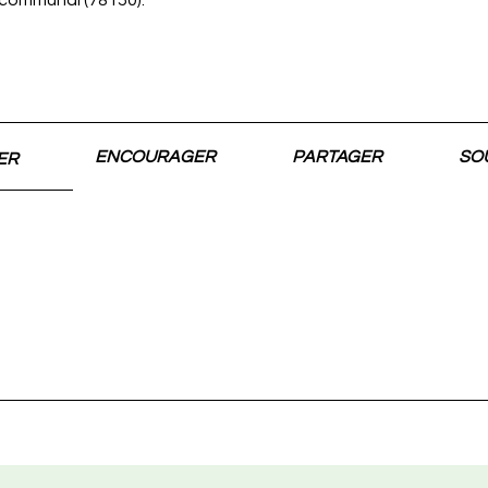
e communal (78150).
ENCOURAGER
PARTAGER
SO
ER