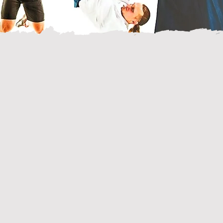
5
27
tives
associations sportives
fiches 
affiliées
club
ce