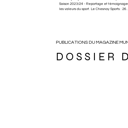
Saison 2023/24 - Reportage et témoignages
les valeurs du sport. Le Chesnay Sports : 26
Associations Sportives - 8000 adhérents. Pou
d'informations sur les sports pratiqués au C
Rocquencourt consultez le site de la ville :
https://www.lechesnay-rocquencourt.fr/Les-
associations/122/
PUBLICATIONS DU MAGAZINE MUN
DOSSIER 