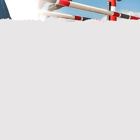
110
de paie
pour les
s employeurs