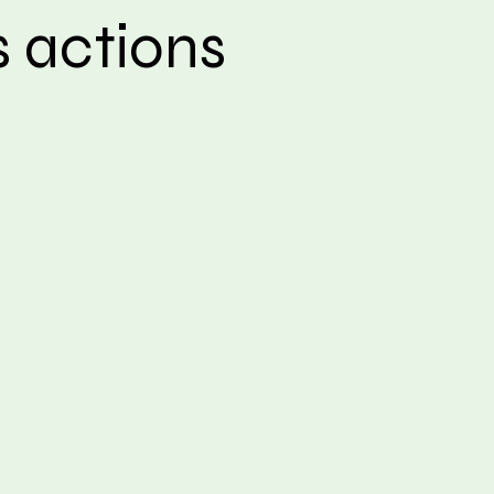
 actions
Animation du réseau
Évènements
Coopération et entraide
Convivialité et célébration du spor