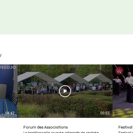
associative
V
04:42
00:53
Forum des Associations
Festival
La traditionnelle journée infosports de rentrée
Festival