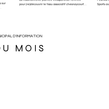
 sur
pour (re)découvrir le tissu associatif chesnaycourtois
Sports av
le premier samedi de septembre.
lors de 
r plus
hesnay-
ICIPAL D'INFORMATION
DU MOIS