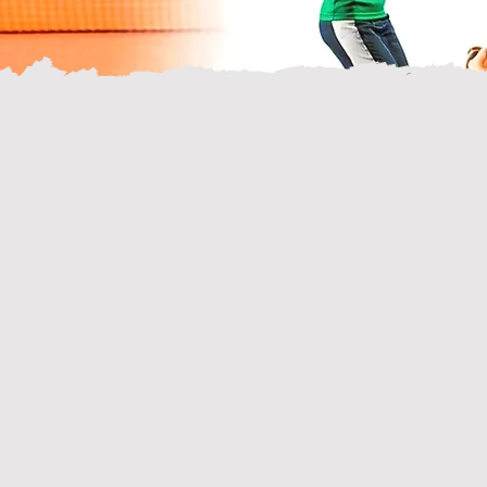
+3
saisons
spor
d'existen