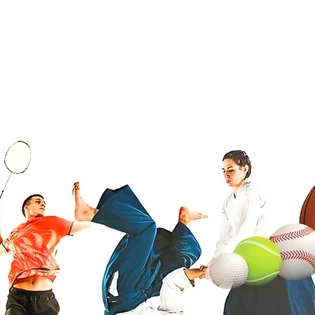
À propos
École multisports
Animation du réseau
Évèn