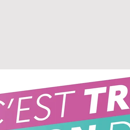
20
activités
enseignées à
l'école multisports