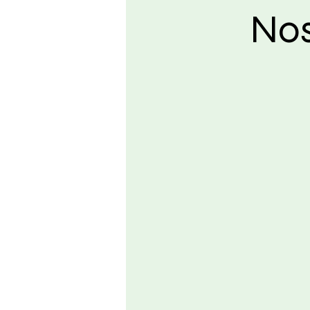
Nos
École multisports
Découverte et initiation sportive