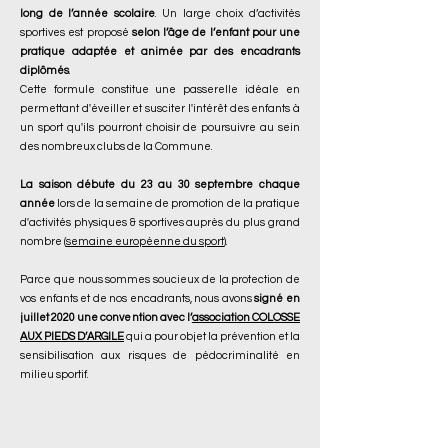
long de l’année scolaire
. Un large choix d’activités
sportives est proposé
selon l’âge de l’enfant pour une
pratique adaptée et animée par des encadrants
diplômés
.
Cette formule constitue une passerelle idéale en
permettant d'éveiller et susciter l'intérêt des enfants à
un sport qu'ils pourront choisir de poursuivre au sein
des nombreux clubs de la Commune.
La saison débute du 23 au 30 septembre chaque
année
lors de la semaine de promotion de la pratique
d'activités physiques & sportives auprès du plus grand
nombre (
semaine européenne du sport
).
Parce que nous sommes soucieux de la protection de
vos enfants et de nos encadrants, nous avons
signé en
juillet 2020 une convention avec l’
association COLOSSE
AUX PIEDS D’ARGILE
qui a pour objet la prévention et la
sensibilisation aux risques de pédocriminalité en
milieu sportif.