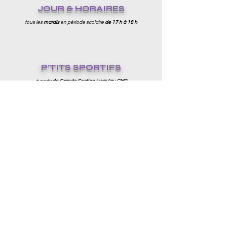
JOUR & HORAIRES
tous les
mardis
en période scolaire
de 17 h à 18 h
P'TITS SPORTIFS
à partir
de Grande Section jusqu'au CM2
LIEUX DE PRATIQUE
centres sportifs
Pellouard
ou
Nouvelle France
TARIFICATION
à partir de 150 €
tarif Chesnaycourtois