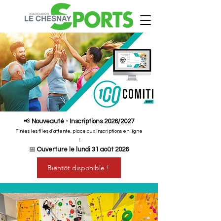
📢
Nouveauté - Inscriptions 2026/2027
Finies les files d'attente, place aux inscriptions en ligne
!
📅
Ouverture le lundi 31 août 2026
Bientôt disponible !