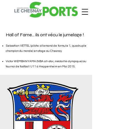
Hall of Fame... ils ont vécu le jumelage !
Sebastian VETTEL (pilote allemand de formule 1, quadruple
champion du monde)
en stage au Chesnay.
Victor WEMBANYAMA (NBA all-star, médaillé olympique) au
tournoi de football U11 à Heppenheim en Mai 2015.